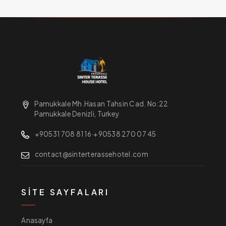
Pamukkale Mh.Hasan Tahsin Cad. No:22
Pamukkale Denizli, Turkey
+90531 708 81 16
·
+90538 270 07 45
contact@sinterterassehotel.com
SITE SAYFALARI
Anasayfa