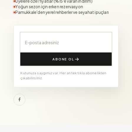
Üyelere özel fiyatlar (%15'e varan indirim)
Yoğun sezon için erken rezervasyon
Pamukkale'den yerel rehberler ve seyahat ipuçları
E-posta adresiniz
ABONE OL
Kutunuza saygımız var. Her an tek tıkla abonelikten
çıkabilirsiniz.