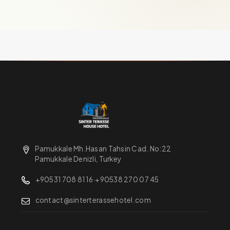
Pamukkale Mh.Hasan Tahsin Cad. No:22
Pamukkale Denizli, Turkey
+90531 708 81 16
·
+90538 270 07 45
contact@sinterterassehotel.com