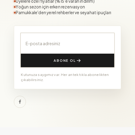
Üyelere özel fiyatlar (%15'e varan indirim)
Yoğun sezon için erken rezervasyon
Pamukkale'den yerel rehberler ve seyahat ipuçları
E-posta adresiniz
ABONE OL
Kutunuza saygımız var. Her an tek tıkla abonelikten
çıkabilirsiniz.