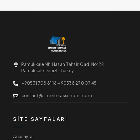
Pamukkale Mh.Hasan Tahsin Cad. No:22
Pamukkale Denizli, Turkey
+90531 708 81 16
·
+90538 270 07 45
contact@sinterterassehotel.com
SITE SAYFALARI
Anasayfa