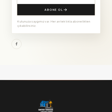
ABONE OL
Kutunuza saygımız var. Her an tek tıkla abonelikten
çıkabilirsiniz.