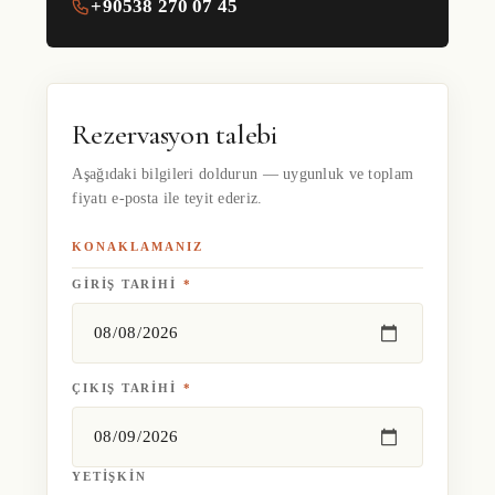
+90538 270 07 45
Rezervasyon talebi
Aşağıdaki bilgileri doldurun — uygunluk ve toplam
fiyatı e-posta ile teyit ederiz.
KONAKLAMANIZ
GIRIŞ TARIHI
*
ÇIKIŞ TARIHI
*
YETIŞKIN