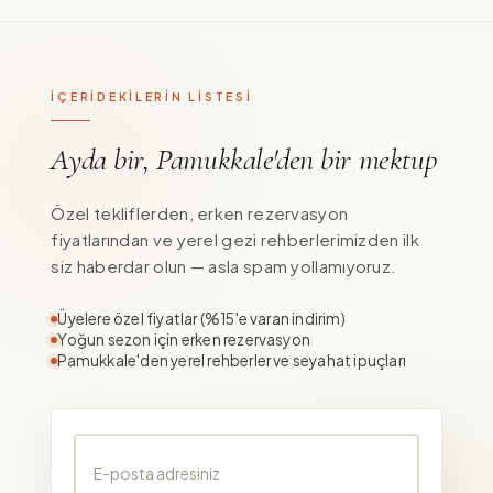
İÇERİDEKİLERİN LİSTESİ
Ayda bir, Pamukkale'den bir mektup
Özel tekliflerden, erken rezervasyon
fiyatlarından ve yerel gezi rehberlerimizden ilk
siz haberdar olun — asla spam yollamıyoruz.
Üyelere özel fiyatlar (%15'e varan indirim)
Yoğun sezon için erken rezervasyon
Pamukkale'den yerel rehberler ve seyahat ipuçları
E-posta adresiniz