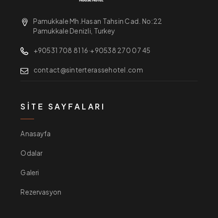
Pamukkale Mh.Hasan Tahsin Cad. No:22
Pamukkale Denizli, Turkey
+90531 708 81 16
·
+90538 270 07 45
contact@sinterterassehotel.com
SITE SAYFALARI
Anasayfa
Odalar
Galeri
Rezervasyon