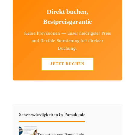
Direkt buchen,
Bestpreisgarantie
Keine Provisionen — unser niedrigster Preis
und flexible Stornierung bei direkter
Buchung.
JETZT BUCHEN
Sehenswürdigkeiten in Pamukkale
Travertine von Pamukkale