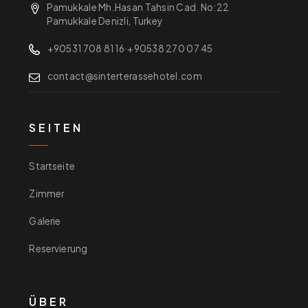
Pamukkale Mh.Hasan Tahsin Cad. No:22
Pamukkale Denizli, Turkey
+90531 708 81 16
·
+90538 270 07 45
contact@sinterterassehotel.com
SEITEN
Startseite
Zimmer
Galerie
Reservierung
ÜBER