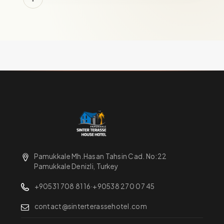
Pamukkale Mh.Hasan Tahsin Cad. No:22
Pamukkale Denizli, Turkey
+90531 708 81 16
·
+90538 270 07 45
contact@sinterterassehotel.com