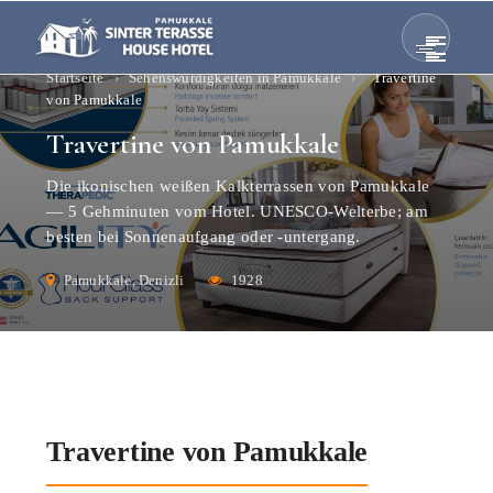
Startseite
›
Sehenswürdigkeiten in Pamukkale
›
Travertine
von Pamukkale
Travertine von Pamukkale
Die ikonischen weißen Kalkterrassen von Pamukkale
— 5 Gehminuten vom Hotel. UNESCO-Welterbe; am
besten bei Sonnenaufgang oder -untergang.
Pamukkale, Denizli
1928
Travertine von Pamukkale