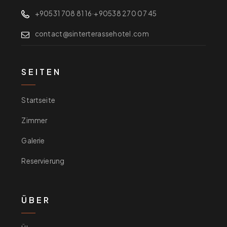
+90531 708 81 16
·
+90538 270 07 45
contact@sinterterassehotel.com
SEITEN
Startseite
Zimmer
Galerie
Reservierung
ÜBER