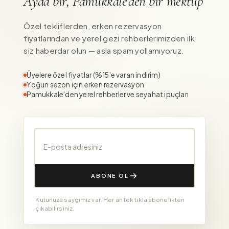
Ayda bir, Pamukkale'den bir mektup
Özel tekliflerden, erken rezervasyon
fiyatlarından ve yerel gezi rehberlerimizden ilk
siz haberdar olun — asla spam yollamıyoruz.
Üyelere özel fiyatlar (%15'e varan indirim)
Yoğun sezon için erken rezervasyon
Pamukkale'den yerel rehberler ve seyahat ipuçları
E-posta adresiniz
ABONE OL
Kutunuza saygımız var. Her an tek tıkla abonelikten
çıkabilirsiniz.