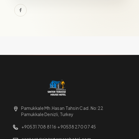
Pamukkale Mh.Hasan Tahsin Cad. No:22
Pamukkale Denizli, Turkey
+90531 708 81 16
·
+90538 270 07 45