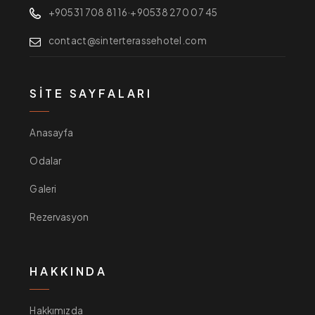
+90531 708 81 16
·
+90538 270 07 45
contact@sinterterassehotel.com
SITE SAYFALARI
Anasayfa
Odalar
Galeri
Rezervasyon
HAKKINDA
Hakkımızda