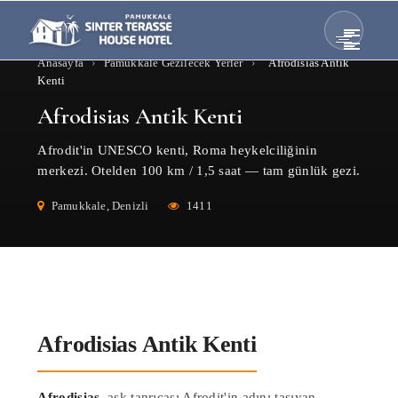
Anasayfa
›
Pamukkale Gezilecek Yerler
›
Afrodisias Antik
Kenti
Afrodisias Antik Kenti
Afrodit'in UNESCO kenti, Roma heykelciliğinin
merkezi. Otelden 100 km / 1,5 saat — tam günlük gezi.
Pamukkale, Denizli
1411
Afrodisias Antik Kenti
Afrodisias
, aşk tanrıçası Afrodit'in adını taşıyan