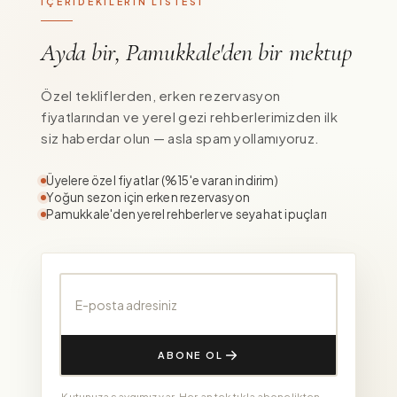
İÇERİDEKİLERİN LİSTESİ
Ayda bir, Pamukkale'den bir mektup
Özel tekliflerden, erken rezervasyon
fiyatlarından ve yerel gezi rehberlerimizden ilk
siz haberdar olun — asla spam yollamıyoruz.
Üyelere özel fiyatlar (%15'e varan indirim)
Yoğun sezon için erken rezervasyon
Pamukkale'den yerel rehberler ve seyahat ipuçları
E-posta adresiniz
ABONE OL
Kutunuza saygımız var. Her an tek tıkla abonelikten