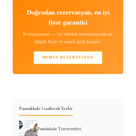
Doğrudan rezervasyon, en iyi
fiyat garantisi
Komisyonsuz — bu siteden rezervasyonla en
düşük fiyat ve esnek iptal koşulu.
HEMEN REZERVASYON
Pamukkale Gezilecek Yerler
Pamukkale Travertenleri