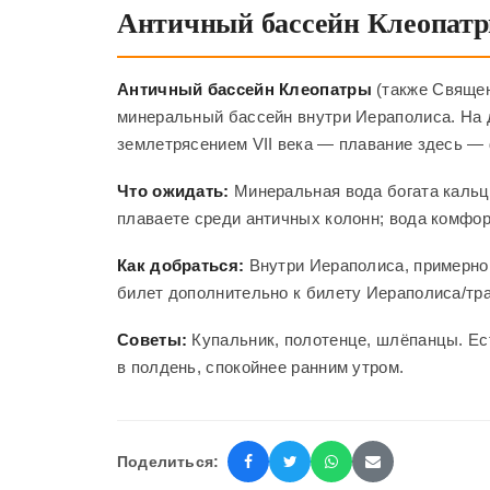
Античный бассейн Клеопат
Античный бассейн Клеопатры
(также Священ
минеральный бассейн внутри Иераполиса. На 
землетрясением VII века — плавание здесь —
Что ожидать:
Минеральная вода богата кальци
плаваете среди античных колонн; вода комфор
Как добраться:
Внутри Иераполиса, примерно в
билет дополнительно к билету Иераполиса/тр
Советы:
Купальник, полотенце, шлёпанцы. Ес
в полдень, спокойнее ранним утром.
Поделиться: