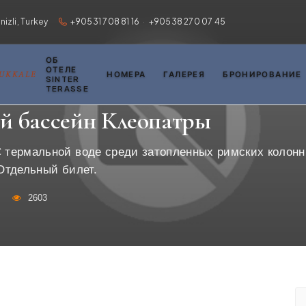
zli, Turkey
+90531 708 81 16
·
+90538 270 07 45
ОБ
ОТЕЛЕ
MUKKALE
НОМЕРА
ГАЛЕРЕЯ
БРОНИРОВАНИЕ
SINTER
TERASSE
мечательности Памуккале
›
Античный бассейн Клеопатры
й бассейн Клеопатры
 термальной воде среди затопленных римских колонн
 Отдельный билет.
2603