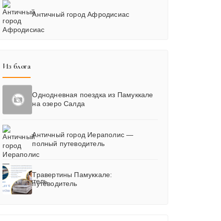
Античный город Афродисиас
Из блога
Однодневная поездка из Памуккале
на озеро Салда
Античный город Иераполис —
полный путеводитель
Травертины Памуккале:
путеводитель