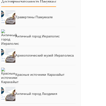
Достопримечательности Памуккале
Травертины Памуккале
Античный город Иераполис
Археологический музей Иераполиса
Красные источники Карахайыт
Античный город Лаодикия