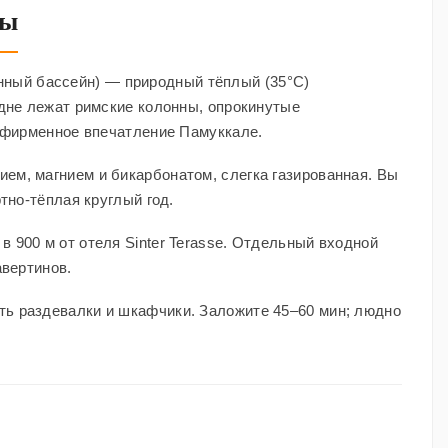
ры
ный бассейн) — природный тёплый (35°C)
дне лежат римские колонны, опрокинутые
 фирменное впечатление Памуккале.
ем, магнием и бикарбонатом, слегка газированная. Вы
тно-тёплая круглый год.
 900 м от отеля Sinter Terasse. Отдельный входной
авертинов.
ть раздевалки и шкафчики. Заложите 45–60 мин; людно